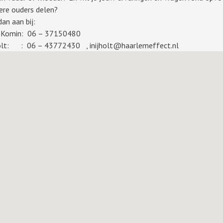
re ouders delen?
dan aan bij:
 Komin: 06 – 37150480
holt: : 06 – 43772430 , inijholt@haarlemeffect.nl