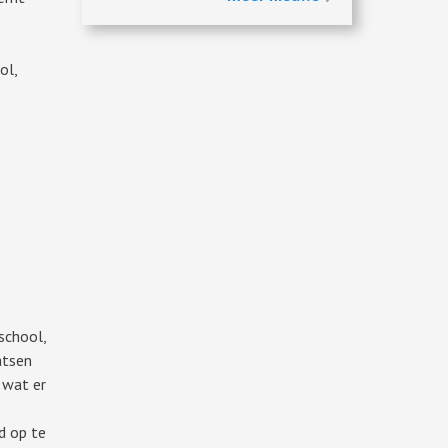
ol,
school,
atsen
 wat er
d op te