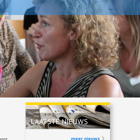
LAATSTE NIEUWS
meer nieuws
eemt