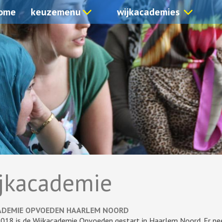
ome
keuzemenu
wijkacademies
jkacademie
ADEMIE OPVOEDEN HAARLEM NOORD
 2018 is de Wijkacademie Opvoeden gestart in Haarlem Noord. Er n