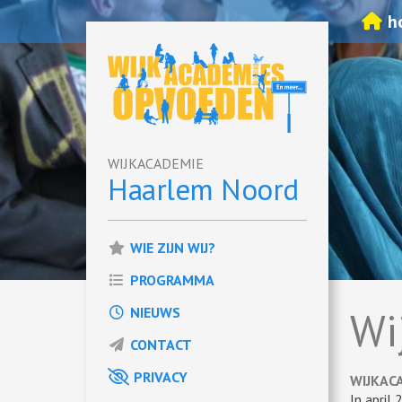
h
WIJKACADEMIE
Haarlem Noord
WIE ZIJN WIJ?
PROGRAMMA
Wi
NIEUWS
CONTACT
PRIVACY
WIJKAC
In april