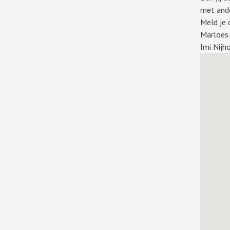
met ande
Meld je 
Marloes
Imi Nij