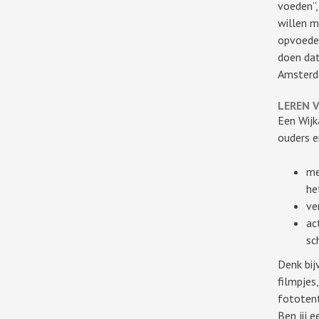
voeden”,
willen m
opvoeden
doen dat
Amsterd
LEREN 
Een Wijk
ouders e
me
he
ve
ac
sc
Denk bij
filmpjes
fototent
Ben jij 