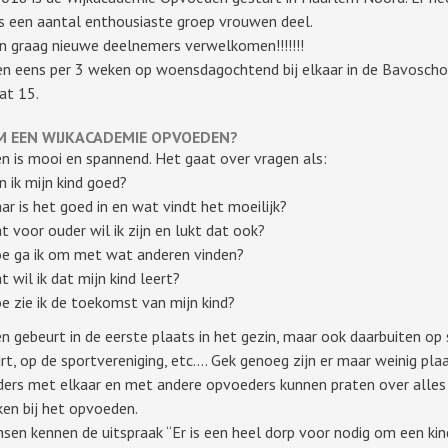
s een aantal enthousiaste groep vrouwen deel.
n graag nieuwe deelnemers verwelkomen!!!!!!!
 eens per 3 weken op woensdagochtend bij elkaar in de Bavoscho
at 15.
 EEN WIJKACADEMIE OPVOEDEN?
 is mooi en spannend. Het gaat over vragen als:
n ik mijn kind goed?
ar is het goed in en wat vindt het moeilijk?
t voor ouder wil ik zijn en lukt dat ook?
e ga ik om met wat anderen vinden?
t wil ik dat mijn kind leert?
e zie ik de toekomst van mijn kind?
 gebeurt in de eerste plaats in het gezin, maar ook daarbuiten op 
urt, op de sportvereniging, etc…. Gek genoeg zijn er maar weinig pla
ers met elkaar en met andere opvoeders kunnen praten over alles
ken bij het opvoeden.
sen kennen de uitspraak “Er is een heel dorp voor nodig om een kin