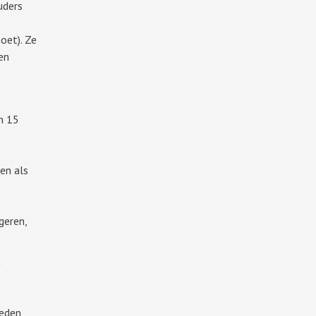
uders
oet). Ze
en
n 15
en als
geren,
n
oeden