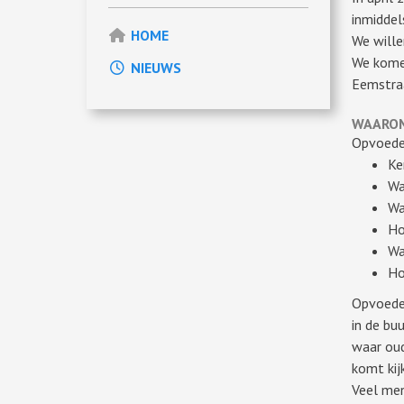
inmiddel
HOME
We wille
We komen
NIEUWS
Eemstra
WAAROM
Opvoeden
Ke
Wa
Wa
Ho
Wa
Ho
Opvoeden
in de bu
waar oud
komt kij
Veel men