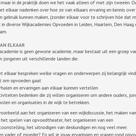
 maar in de praktijk doen we het vaak alleen of met zijn tweeën. O
et elkaar nadenken over hoe ze van elkaars ervaring en kennis over
 gebruik kunnen maken, (zonder elkaar voor te schrijven hóe dat m
 in diverse Wijkacademies Opvoeden in Leiden, Haarlem, Den Haag 
am.
VAN ELKAAR
academie is geen gewone academie, maar bestaat uit een groep va
n jongeren uit verschillende landen die:
t elkaar bespreken welke vragen en onderwerpen zij belangrijk vind
t om opvoeden gaat
rhalen en ervaringen aan elkaar kunnen vertellen
tiviteiten bedenken die zij willen organiseren om andere ouders, jon
holen en organisaties in de wijk te betrekken.
voorbeeld aan het organiseren van een wijkdiscussie, het maken va
, het spelen van opvoedtheater, het organiseren van een
oonstelling, het uitnodigen van deskundigen en nog veel meer.
een vader of moeder? En wil je jouw ervaringen en vragen rond opv