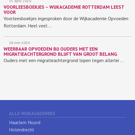
15 april 2020
VOORLEESBOEKJES – WIJKACADEMIE ROTTERDAM LEEST
VOOR
Voorleesboekjes ingesproken door de Wijkacademie Opvoeden
Rotterdam. Heel veel …
28 mei 2019
WEERBAAR OPVOEDEN BIJ OUDERS MET EEN
MIGRATIEACHTERGROND BLIJFT VAN GROOT BELANG
Ouders met een migratieachtergrond lopen tegen allerlei …
ALLE WIJKACADEMIES
Haarlem Noord
Holendrecht