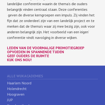
landelijke conferentie waarin de thema’s die ouders
belangrijk vinden centraal staan. Deze conferenties
geven de diverse kerngroepen een impuls. Zij vinden het
fijn dat ze onderdeel zijn van een landelijk project en te
merken dat de thema’s waar zij mee bezig zijn, ook voor
anderen belangrijk zijn. Het voorbeeld van een ‘eigen’
conferentie vindt navolging in diverse wijken.
LEDEN VAN DE VOORMALIGE PROMOTIEGROEP
OPVOEDEN IN SPANNENDE TIJDEN
GEEF OUDERS DE RUIMTE
KIJK ONS NOU!
ALLE WIJKACADEMIES
Haarlem Noord
Holendrecht
Hoograven
JUP