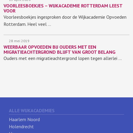
VOORLEESBOEKJES – WIJKACADEMIE ROTTERDAM LEEST
VOOR
Voorleesboekjes ingesproken door de Wijkacademie Opvoeden
Rotterdam. Heel veel …
28 mei 2019
WEERBAAR OPVOEDEN BIJ OUDERS MET EEN
MIGRATIEACHTERGROND BLIJFT VAN GROOT BELANG
Ouders met een migratieachtergrond lopen tegen allerlei …
ALLE WIJKACADEMIES
Haarlem Noord
Holendrecht